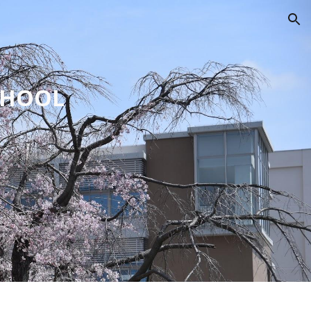
ion
CHOOL