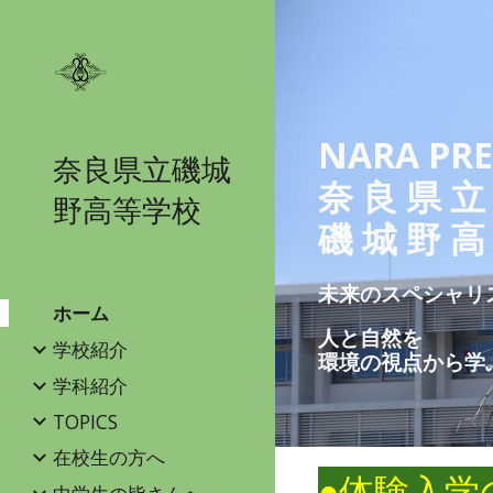
Sk
NARA PRE
奈良県立磯城
奈 良 県 
野高等学校
磯 城 野 高
未来のスペシャリ
ホーム
人と自然を
学校紹介
環境の視点から学
学科紹介
TOPICS
在校生の方へ
●体験入