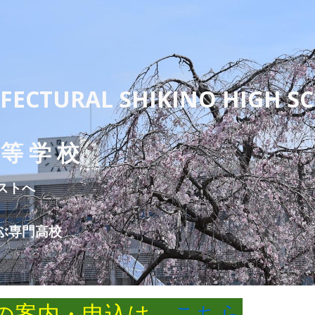
ip to main content
Skip to navigat
FECTURAL SHIKINO HIGH S
立
 等 学 校
ストへ
ぶ専門高校
学の案内・申込は
こちら