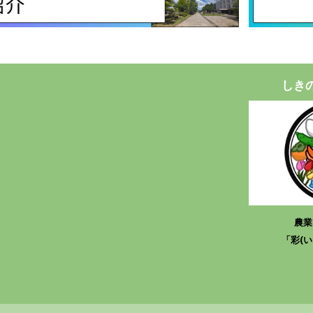
しき
農
「彩(