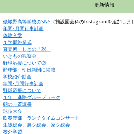
更新情報
)
磯城野高等学校のSNS
（施設園芸科のInstagramを追加しま
)
年間･月間行事計画
)
体験入学
)
１学期終業式
)
直売所 しきの「彩」
)
いきもの観察会
)
野球応援について②
)
野球部 朝日新聞に掲載
)
学校紹介動画
)
年間･月間行事計画
)
野球応援について
)
１年 進路グループワーク
)
朝の一斉読書
)
球技大会
)
吹奏楽部 ランチタイムコンサート
)
生徒総会、農ク総会、家ク総会
)
校外学習