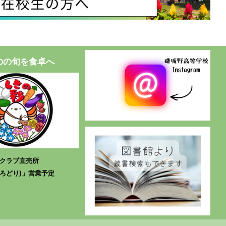
のの旬を食卓へ
業クラブ直売所
いろどり)」営業予定