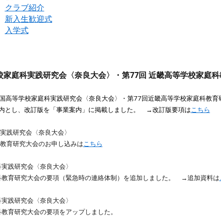
)
クラブ紹介
)
新入生歓迎式
)
入学式
学校家庭科実践研究会〈奈良大会〉
・
第77回 近畿高等学校家庭
回全国高等学校家庭科実践研究会〈奈良大会〉・第77回近畿高等学校家庭科教
内とし、改訂版を「事業案内」に掲載しました。 →改訂版要項は
こちら
科実践研究会〈奈良大会〉
科教育研究大会のお申し込み
は
こちら
科実践研究会〈奈良大会〉
科教育研究大会の
要項（
緊急時の連絡体制）を
追加
しました。 →
追加資料
は
科実践研究会〈奈良大会〉
科教育研究大会の
要項
をアップしました
。