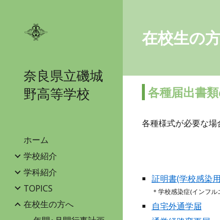
Sk
在校生の
奈良県立磯城
各種届出書類
野高等学校
各種様式が必要な場
ホーム
学校紹介
学科紹介
証明書(学校感染用
TOPICS
＊
学校感染症
(
インフル
在校生の方へ
自宅外通学届