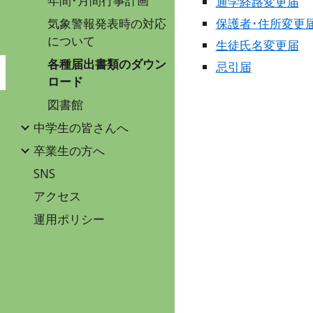
年間･月間行事計画
通学経路変更届
気象警報発表時の対応
保護者･住所変更
について
生徒氏名変更届
各種届出書類のダウン
忌引届
ロード
図書館
中学生の皆さんへ
卒業生の方へ
SNS
アクセス
運用ポリシー