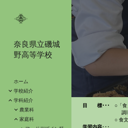
Sk
奈良県立磯城
野高等学校
ホーム
学校紹介
学科紹介
目 標･･･
○「
農業科
調
家庭科
○ 
学習内容
･･･