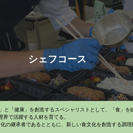
ip to main content
Skip to navigat
シェフ
コース
食」と「健康」を創造するスペシャリスト
として、
「食」を
理界で活躍する人材を育
てる
。
食文化の継承者であるとともに、新しい食文化
を創造する
調理