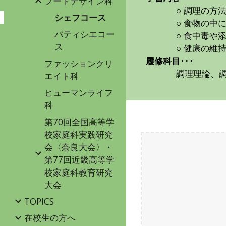
フードデザイン科
○ 調理の方
シェフコース
○ 食物の中
パティシエコー
○ 食中毒
ス
○ 健康の維
履修科目
･･･
ファッションクリ
調理理論、
エイト科
ヒューマンライフ
科
第70回全国高等学
校家庭科実践研究
会〈奈良大会〉・
第77回近畿高等学
校家庭科教育研究
大会
TOPICS
在校生の方へ